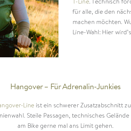
T-Line
. Technisch for
für alle, die den näc
machen möchten. Wur
Line-Wahl: Hier wird
Hangover – Für Adrenalin-Junkies
angover-Line
ist ein schwerer Zusatzabschnitt 
nienwahl. Steile Passagen, technisches Gelände 
am Bike gerne mal ans Limit gehen.