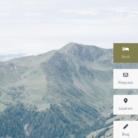
mer
Winter
DE
EN
Book
Request
Location
Blog