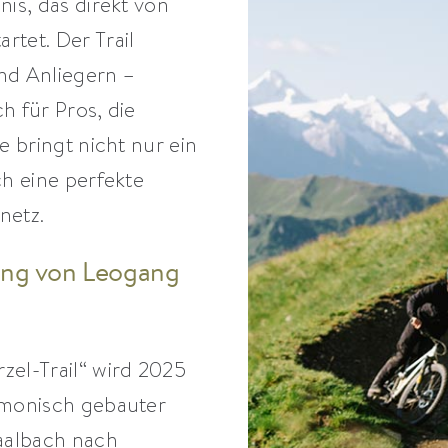
is, das direkt von
tet. Der Trail
nd Anliegern –
ch für Pros, die
e bringt nicht nur ein
ch eine perfekte
netz.
ung von Leogang
zel-Trail“ wird 2025
rmonisch gebauter
Saalbach nach