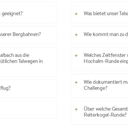
n geeignet?
Was bietet unser Tals
unserer Bergbahnen?
Wie kommt man zu de
lbach aus die
Welches Zeitfenster
ütlichen Talwegen in
Hochalm-Runde einp
Wie dokumentiert ma
sflug?
Challenge?
Über welche Gesamtdi
Reiterkogel-Runde?