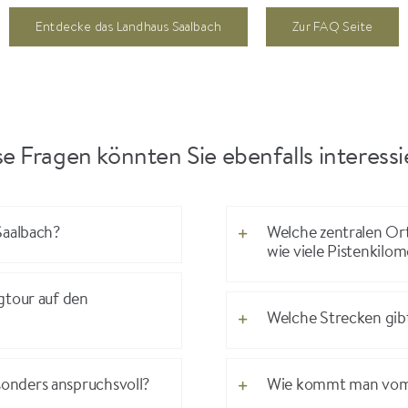
Entdecke das Landhaus Saalbach
Zur FAQ Seite
e Fragen könnten Sie ebenfalls interess
Saalbach?
Welche zentralen Or
wie viele Pistenkilo
gtour auf den
Welche Strecken gibt
onders anspruchsvoll?
Wie kommt man vom Z