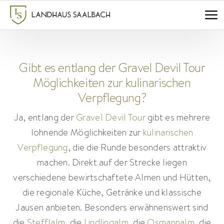
Zum
Inhalt
springen
Gibt es entlang der Gravel Devil Tour
Möglichkeiten zur kulinarischen
Verpflegung?
Ja, entlang der
Gravel Devil Tour
gibt es mehrere
lohnende Möglichkeiten zur
kulinarischen
Verpflegung
, die die Runde besonders attraktiv
machen. Direkt auf der Strecke liegen
verschiedene bewirtschaftete Almen und Hütten,
die regionale Küche, Getränke und klassische
Jausen anbieten. Besonders erwähnenswert sind
die
Stefflalm
, die
Lindlingalm
, die
Osmannalm
, die