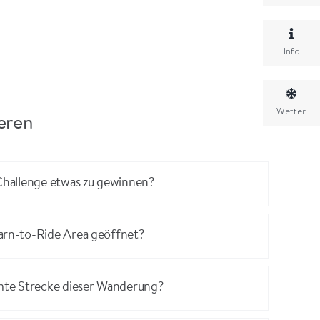
Info
Wetter
ieren
 Challenge etwas zu gewinnen?
arn-to-Ride Area geöffnet?
amte Strecke dieser Wanderung?