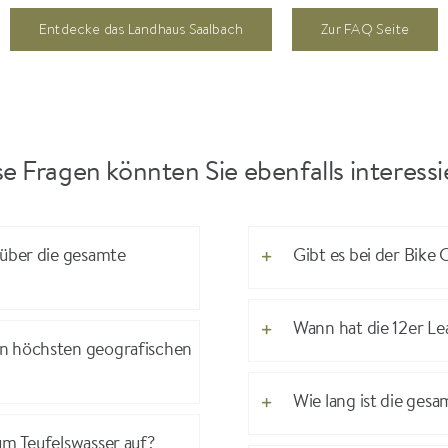
Entdecke das Landhaus Saalbach
Zur FAQ Seite
e Fragen könnten Sie ebenfalls interess
 über die gesamte
Gibt es bei der Bike
Wann hat die 12er Le
en höchsten geografischen
Wie lang ist die ges
um Teufelswasser auf?