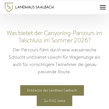
Zum
Inhalt
springen
Was bietet der Canyoning-Parcours im
Talschluss im Sommer 2026?
Der Parcours führt durch eine wasserreiche
Schlucht und bietet sowohl für Wagemutige als
auch für vorsichtigere Teilnehmer die genau
passende Route.
Entdecke das Landhaus Saalbach
Zur FAQ Seite