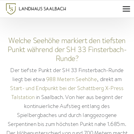
Zum
Inhalt
springen
Welche Seehöhe markiert den tiefsten
Punkt während der SH 33 Finsterbach-
Runde?
Der tiefste Punkt der SH 33 Finsterbach-Runde
liegt bei etwa
988 Metern Seehöhe
, direkt am
Start- und Endpunkt bei der Schattberg X-Press
Talstation
in Saalbach. Von hier aus beginnt der
kontinuierliche Aufstieg entlang des
Spielbergbaches und durch langgezogene
Serpentinen bis zum höchsten Punkt nahe 1.685 m.
Der Höhenunterschied von rund 700 Metern macht