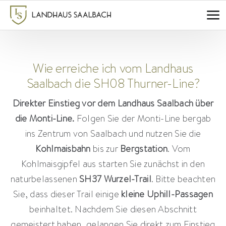
Zum
Inhalt
springen
Wie erreiche ich vom Landhaus
Saalbach die SH08 Thurner-Line?
Direkter Einstieg vor dem Landhaus Saalbach über
die Monti-Line.
Folgen Sie der Monti-Line bergab
ins Zentrum von Saalbach und nutzen Sie die
Kohlmaisbahn
bis zur
Bergstation
. Vom
Kohlmaisgipfel aus starten Sie zunächst in den
naturbelassenen
SH37 Wurzel-Trail
. Bitte beachten
Sie, dass dieser Trail einige
kleine Uphill-Passagen
beinhaltet. Nachdem Sie diesen Abschnitt
gemeistert haben, gelangen Sie direkt zum Einstieg