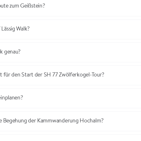
oute zum Geißstein?
 Lässig Walk?
ok genau?
kt für den Start der SH 77 Zwölferkogel-Tour?
einplanen?
r die Begehung der Kammwanderung Hochalm?