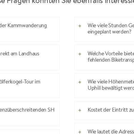
e Fragen könnten Sie ebenfalls interess
kt der Kammwanderung
Wie viele Stunden Geh
eingeplant werden?
irekt am Landhaus
Welche Vorteile biet
fehlenden Biketrans
ölferkogel-Tour im
Wie viele Höhenmete
Uphill bewältigt wer
grenzüberschreitenden SH
Kostet der Eintritt 
Wie lautet die Adres