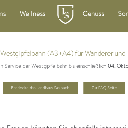
ms
Wellness
Genuss
So
e Westgipfelbahn (A3+A4) für Wanderer und 
en Service der Westgipfelbahn bis einschließlich
04. Okt
Entdecke das Landhaus Saalbach
Zur FAQ Seite