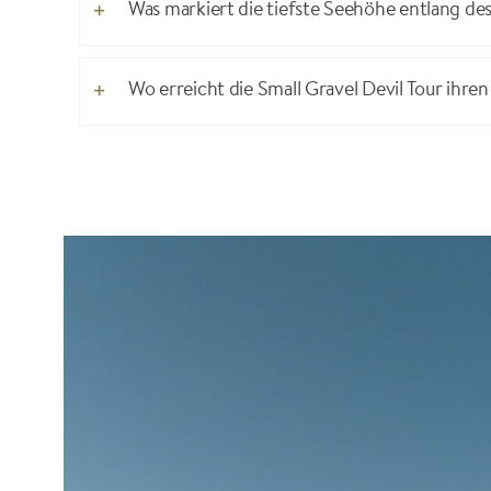
Was markiert die tiefste Seehöhe entlang d
Wo erreicht die Small Gravel Devil Tour ihr