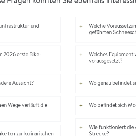
e Fragen könnten Sie ebenfalls interess
infrastruktur und
Welche Voraussetzun
geführten Schneesch
 2026 erste Bike-
Welches Equipment wi
vorausgesetzt?
ndere Aussicht?
Wo genau befindet s
hen Wege verläuft die
Wo befindet sich Mo
Wie funktioniert die
keiten zur kulinarischen
Strecke?