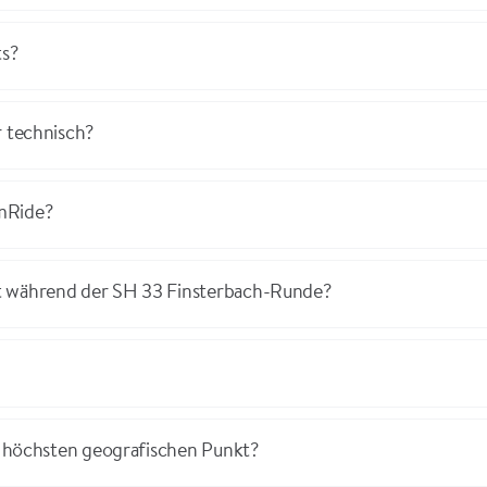
ts?
r technisch?
mRide?
t während der SH 33 Finsterbach-Runde?
en höchsten geografischen Punkt?