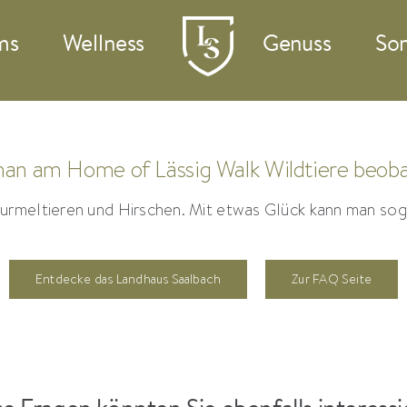
ms
Wellness
Genuss
So
an am Home of Lässig Walk Wildtiere beob
Murmeltieren und Hirschen. Mit etwas Glück kann man sog
Entdecke das Landhaus Saalbach
Zur FAQ Seite