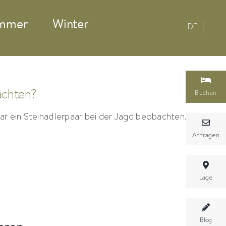
mmer
Winter
DE
achten?
Buchen
ar ein Steinadlerpaar bei der Jagd beobachten.
Anfragen
Lage
Blog